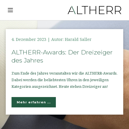
S
k
i
p
t
4. Dezember 2023 | Autor: Harald Saller
o
ALTHERR-Awards: Der Dreizeiger
c
des Jahres
o
n
Zum Ende des Jahres veranstalten wir die ALTHERR-Awards.
t
Dabei werden die beliebtesten Uhren in den jeweiligen
Kategorien ausgezeichnet. Heute stehen Dreizeiger an!
e
n
t
Mehr erfahren ...